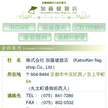
加藤健旗店の会社案内
加藤健旗店
HOME
製品案内
ご注文の流れ
会社案内
お問い合わせ
社 名
株式会社 加藤健旗店 (KatouKen flag
shop Co., Ltd.)
所在地
〒604-8494
京都市中京区西ノ京上平町
64
（丸太町通御前西入）
連絡先
TEL：（075）841-7280
FAX：（075）802-0332