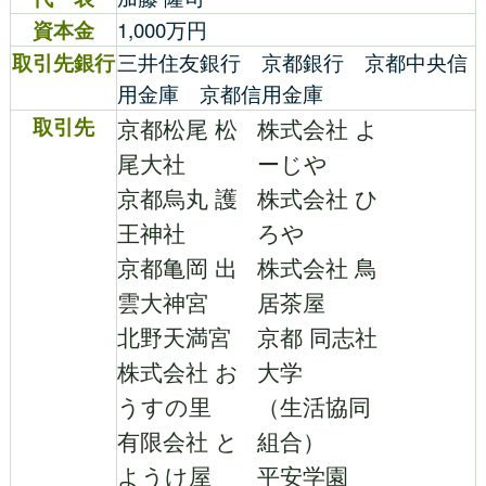
資本金
1,000万円
取引先銀行
三井住友銀行 京都銀行 京都中央信
用金庫 京都信用金庫
取引先
京都松尾 松
株式会社 よ
尾大社
ーじや
京都烏丸 護
株式会社 ひ
王神社
ろや
京都亀岡 出
株式会社 鳥
雲大神宮
居茶屋
北野天満宮
京都 同志社
株式会社 お
大学
うすの里
（生活協同
有限会社 と
組合）
ようけ屋
平安学園