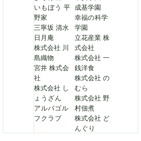
いもぼう 平
成基学園
野家
幸福の科学
三寧坂 清水
学園
日月庵
立花産業 株
株式会社 川
式会社
島織物
株式会社 一
宮井 株式会
銭洋食
社
株式会社 の
株式会社 し
むら
ょうざん
株式会社 野
アルバゴル
村佃煮
フクラブ
株式会社 ど
んぐり