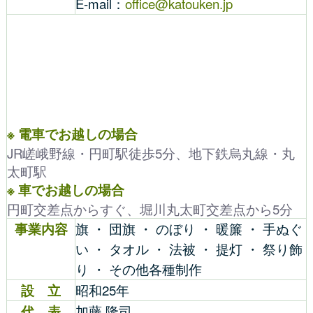
E-mail：
office@katouken.jp
※ 電車でお越しの場合
JR嵯峨野線・円町駅徒歩5分、地下鉄烏丸線・丸
太町駅
※ 車でお越しの場合
円町交差点からすぐ、堀川丸太町交差点から5分
事業内容
旗 ・ 団旗 ・ のぼり ・ 暖簾 ・ 手ぬぐ
い ・ タオル ・ 法被 ・ 提灯 ・ 祭り飾
り ・ その他各種制作
設 立
昭和25年
代 表
加藤 隆司